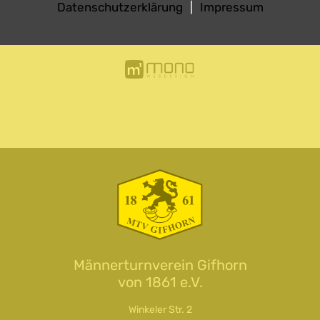
Datenschutzerklärung
|
Impressum
Männerturnverein Gifhorn
von 1861 e.V.
Winkeler Str. 2