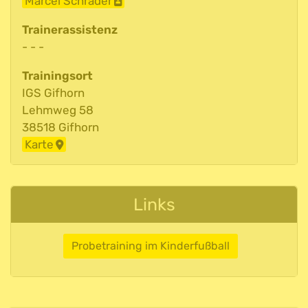
Marcel Schrader
Trainerassistenz
- - -
Trainingsort
IGS Gifhorn
Lehmweg 58
38518 Gifhorn
Karte
Links
Probetraining im Kinderfußball